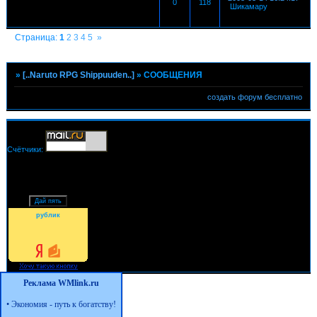
0
118
Шикамару
Страница:
1
2
3
4
5
»
»
[..Naruto RPG Shippuuden..]
»
СООБЩЕНИЯ
создать форум бесплатно
Счётчики:
рублик
Реклама WMlink.ru
•
Экономия - путь к богатству!