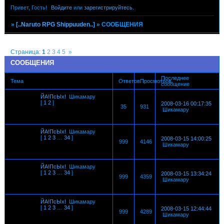
Привет, Гость!
Войдите
или
зарегистрируйтесь
.
»
[..Naruto RPG Shippuuden..]
»
СООБЩЕНИЯ
Страница:
1
2
3
4
5
»
СООБЩЕНИЯ
Последнее
Тема
Ответов
Просмотров
сообщение
ЙА!ПсЫх!
Шикамару
[
1
2
]
2008-03-16 00:17:35
35
931
Шикамару
ЙА!ПсЫх!
Шикамару
[
1
2
3
…
34
]
2008-03-15 14:00:25
999
4146
Шикамару
ЙА!ПсЫх!
Шикамару
[
1
2
3
…
34
]
2008-03-15 13:34:24
999
4359
Шикамару
ЙА!ПсЫх!
Шикамару
[
1
2
3
…
34
]
2008-03-15 12:44:44
999
4289
Шикамару