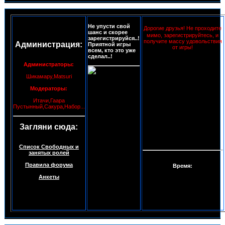
Не упусти свой
Дорогие друзья! Не проходите
шанс и скорее
мимо, зарегистрируйтесь, и
зарегистрируйся..!
получите массу удовольствия
Администрация:
Приятной игры
от игры!
всем, кто это уже
сделал..!
Администраторы:
Шикамару,Matsuri
Модераторы:
Итачи,Гаара
Пустынный,Сакура,Набор...
Загляни сюда:
Список Свободных и
занятых ролей
Правила форума
Время:
Анкеты