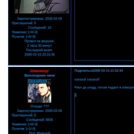
Зарегистрирован
: 2008-03-09
Приглашений:
0
Сообщений:
10
Уважение:
[+0/-0]
Позитив:
[+0/-0]
Провел на форуме:
2 часа 30 минут
Последний визит:
2008-03-15 20:16:36
Шикамару
Поделиться
2008-03-14 21:52:44
Воплощение лени
хахаха! хахаха!!
Ржот до упаду, потом падает в обморо
0
Откуда:
???
Зарегистрирован
: 2008-03-09
Приглашений:
0
Сообщений:
8836
Уважение:
[+0/-0]
Позитив:
[+1/-0]
Пол:
Мужской