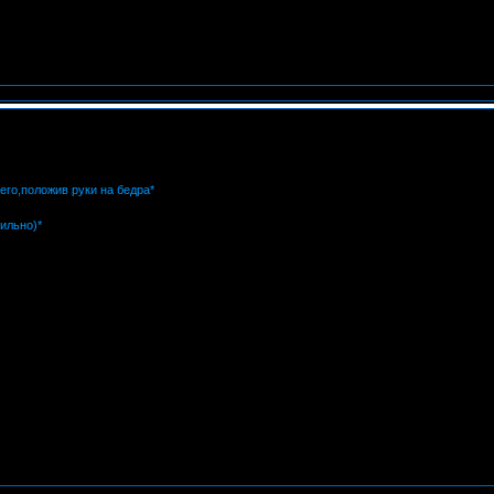
него,положив руки на бедра*
сильно)*