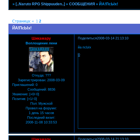
»
[..Naruto RPG Shippuuden..]
»
СООБЩЕНИЯ
»
ЙА!ПсЫх!
Страница:
«
1
2
ЙА!ПсЫх!
Шикамару
Поделиться
2008-03-14 21:13:10
Воплощение лени
йа псЫх
0
Откуда:
???
Зарегистрирован
: 2008-03-09
Приглашений:
0
Сообщений:
8836
Уважение:
[+0/-0]
Позитив:
[+1/-0]
Пол:
Мужской
Провел на форуме:
1 день 15 часов
Последний визит:
2008-11-08 10:33:53
Шикамару
Поделиться
2008-03-14 21:13:10