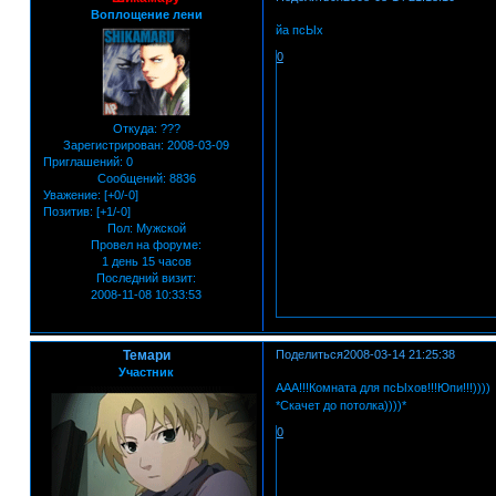
Воплощение лени
йа псЫх
0
Откуда:
???
Зарегистрирован
: 2008-03-09
Приглашений:
0
Сообщений:
8836
Уважение:
[+0/-0]
Позитив:
[+1/-0]
Пол:
Мужской
Провел на форуме:
1 день 15 часов
Последний визит:
2008-11-08 10:33:53
Темари
Поделиться
2008-03-14 21:25:38
Участник
ААА!!!Комната для псЫхов!!!Юпи!!!))))
*Скачет до потолка))))*
0