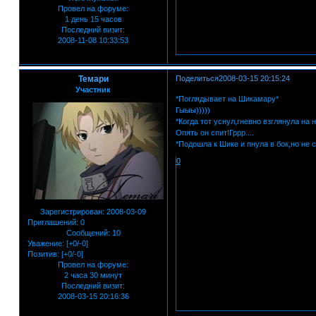
Провел на форуме:
1 день 15 часов
Последний визит:
2008-11-08 10:33:53
Темари
Поделиться
2008-03-15 20:15:24
Участник
*Поглядывает на Шикамару*
Гыыы)))))
*Когда тот уснул,гневно взглянула на 
Опять он спит!Гррр....
*Подошла к Шике и пнула в бок,но не 
0
Зарегистрирован
: 2008-03-09
Приглашений:
0
Сообщений:
10
Уважение:
[+0/-0]
Позитив:
[+0/-0]
Провел на форуме:
2 часа 30 минут
Последний визит:
2008-03-15 20:16:36