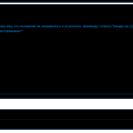
верх,ему это положение не понравилось и он вскочил. Шикимару толкнул Темари на ст
расспрашивал:*