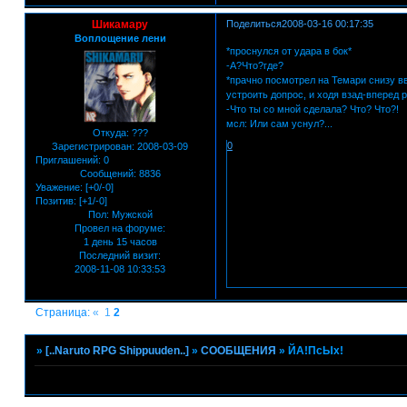
Шикамару
Поделиться
2008-03-16 00:17:35
Воплощение лени
*проснулся от удара в бок*
-А?Что?где?
*прачно посмотрел на Темари снизу в
устроить допрос, и ходя взад-вперед 
-Что ты со мной сделала? Что? Что?!
мсл: Или сам уснул?...
Откуда:
???
0
Зарегистрирован
: 2008-03-09
Приглашений:
0
Сообщений:
8836
Уважение:
[+0/-0]
Позитив:
[+1/-0]
Пол:
Мужской
Провел на форуме:
1 день 15 часов
Последний визит:
2008-11-08 10:33:53
Страница:
«
1
2
»
[..Naruto RPG Shippuuden..]
»
СООБЩЕНИЯ
»
ЙА!ПсЫх!