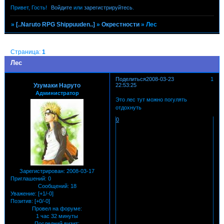
Привет, Гость!
Войдите
или
зарегистрируйтесь
.
»
[..Naruto RPG Shippuuden..]
»
Окрестности
»
Лес
Страница:
1
Лес
Поделиться
2008-03-23
1
Узумаки Наруто
22:53:25
Администратор
Это лес тут можно погулять
отдохнуть
0
Зарегистрирован
: 2008-03-17
Приглашений:
0
Сообщений:
18
Уважение:
[+1/-0]
Позитив:
[+0/-0]
Провел на форуме:
1 час 32 минуты
Последний визит: