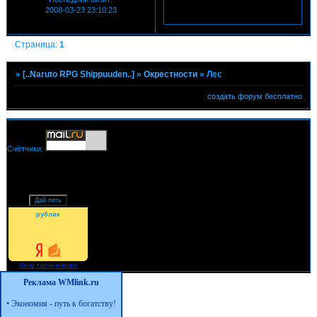
2008-03-23 23:10:23
Страница:
1
»
[..Naruto RPG Shippuuden..]
»
Окрестности
»
Лес
создать форум бесплатно
Счётчики:
рублик
Реклама WMlink.ru
•
Экономия - путь к богатству!