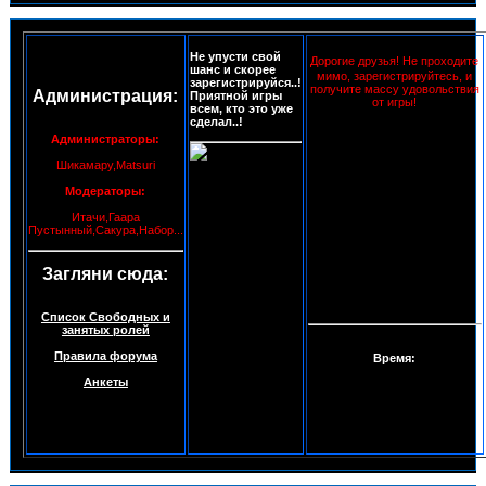
Не упусти свой
Дорогие друзья! Не проходите
шанс и скорее
мимо, зарегистрируйтесь, и
зарегистрируйся..!
получите массу удовольствия
Администрация:
Приятной игры
от игры!
всем, кто это уже
сделал..!
Администраторы:
Шикамару,Matsuri
Модераторы:
Итачи,Гаара
Пустынный,Сакура,Набор...
Загляни сюда:
Список Свободных и
занятых ролей
Правила форума
Время:
Анкеты