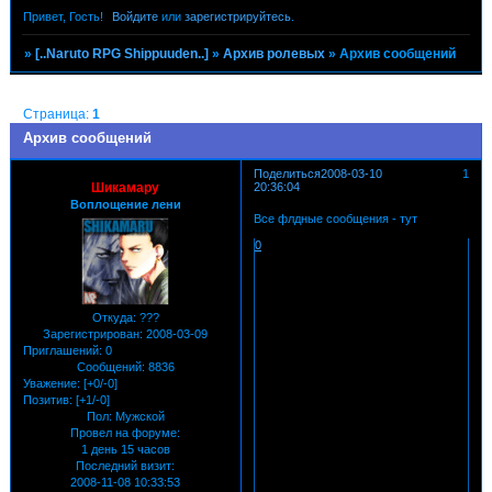
Привет, Гость!
Войдите
или
зарегистрируйтесь
.
»
[..Naruto RPG Shippuuden..]
»
Архив ролевых
»
Архив сообщений
Страница:
1
Архив сообщений
Поделиться
2008-03-10
1
Шикамару
20:36:04
Воплощение лени
Все флдные сообщения - тут
0
Откуда:
???
Зарегистрирован
: 2008-03-09
Приглашений:
0
Сообщений:
8836
Уважение:
[+0/-0]
Позитив:
[+1/-0]
Пол:
Мужской
Провел на форуме:
1 день 15 часов
Последний визит:
2008-11-08 10:33:53