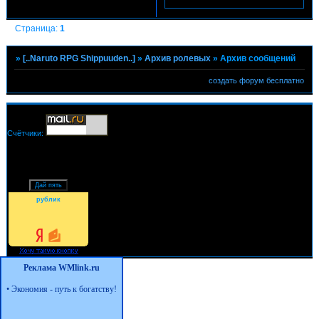
Страница:
1
»
[..Naruto RPG Shippuuden..]
»
Архив ролевых
»
Архив сообщений
создать форум бесплатно
Счётчики:
рублик
Реклама WMlink.ru
•
Экономия - путь к богатству!